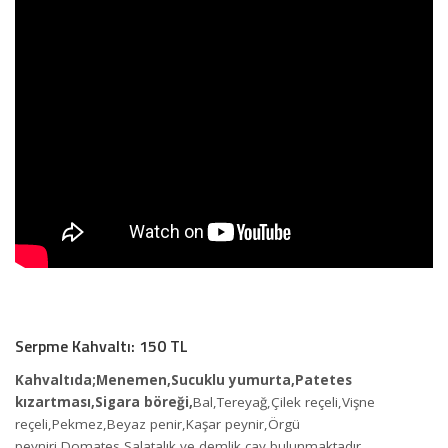
Serpme Kahvaltı: 150 TL
Kahvaltıda;Menemen,Sucuklu yumurta,Patetes
kızartması,Sigara böreği,
Bal,Tereyağ,Çilek reçeli,Vişne
reçeli,Pekmez,Beyaz penir,Kaşar peynir,Örgü
peyniri,Domates,Salatalık,ve demlik çay bulunmaktadır.