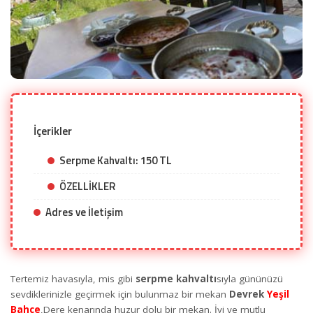
İçerikler
Serpme Kahvaltı: 150 TL
ÖZELLİKLER
Adres ve İletişim
devrek kahvaltı
Tertemiz havasıyla, mis gibi
serpme kahvaltı
sıyla gününüzü
sevdiklerinizle geçirmek için bulunmaz bir mekan
Devrek
Yeşil
Bahçe
,Dere kenarında huzur dolu bir mekan. İyi ve mutlu