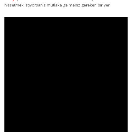
hissetmek istiyorsanız mutlaka gelmeniz gereken bir yer.